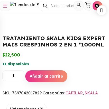
☰
🛒
0
TRATAMIENTO SKALA KIDS EXPERT
MAIS CRESPINHOS 2 EN 1 *1000ML
$
22,500
11 disponibles
Añadir al carrito
SKU:
7897042017829
Categorías:
CAPILAR
,
SKALA
Valoraciones (0)