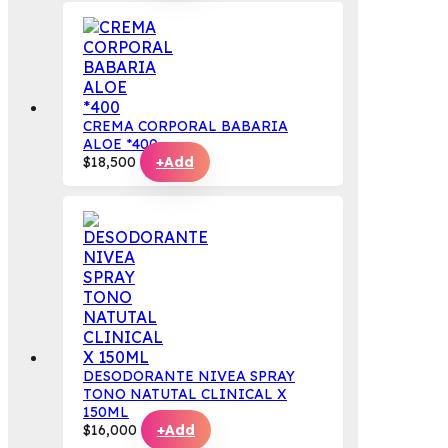
CREMA CORPORAL BABARIA
ALOE *400
$
18,500
+
Add
DESODORANTE NIVEA SPRAY
TONO NATUTAL CLINICAL X
150ML
$
16,000
+
Add