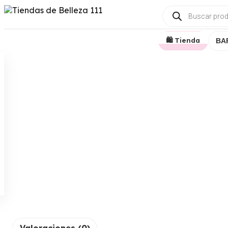
🛍️ Tienda
BA