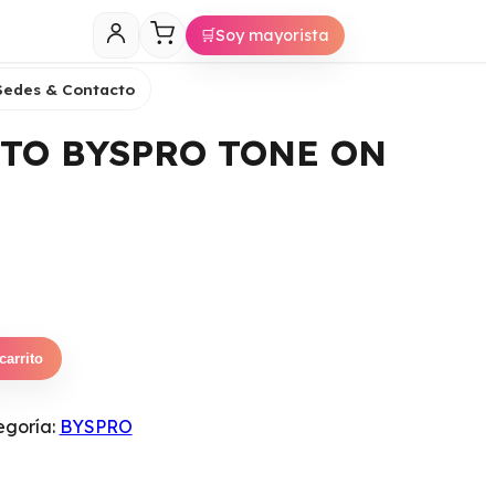
🛒
Soy mayorista
Sedes & Contacto
TO BYSPRO TONE ON
carrito
egoría:
BYSPRO