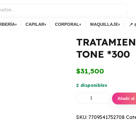
📍 
RBERÍA
CAPILAR
CORPORAL
MAQUILLAJE
▾
▾
▾
▾
TRATAMIEN
TONE *300
$
31,500
2 disponibles
Añadir al 
SKU:
7709541752708
Cat