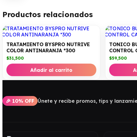
Productos relacionados
TRATAMIENTO BYSPRO NUTRIVE
TONICO B
COLOR ANTINARANJA *300
CONTROL 
$
31,500
$
59,500
Añadir al carrito
A
🎉 10% OFF
Únete y recibe promos, tips y lanzamie