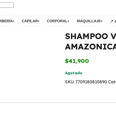
📍 
RBERÍA
CAPILAR
CORPORAL
MAQUILLAJE
▾
▾
▾
▾
SHAMPOO V
AMAZONICA
$
41,900
Agotado
SKU:
7709180810890
Cat