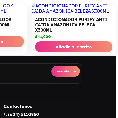
 LOOK
ACONDICIONADOR PURIFY ANTI
00ML
CAIDA AMAZONICA BELEZA
X300ML
$
41,900
to
Añadir al carrito
Suscribirme
Contáctanos
📞
(604) 5110950