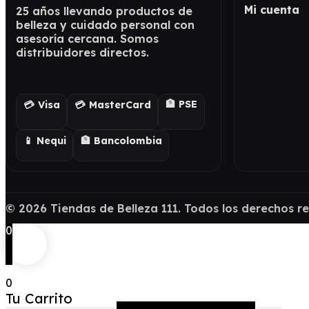
Mi cuenta
25 años llevando productos de
belleza y cuidado personal con
asesoría cercana. Somos
distribuidores directos.
🏦 PSE
💳 Visa
💳 MasterCard
📱 Nequi
🏦 Bancolombia
©
2026
Tiendas de Belleza 111. Todos los derechos r
0
0
Tu Carrito