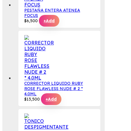
PESTAÑA ENTERA ATENEA
FOCUS
$
6,500
+
Add
CORRECTOR LIQUIDO RUBY
ROSE FLAWLESS NUDE # 2 *
4.0ML
$
13,500
+
Add