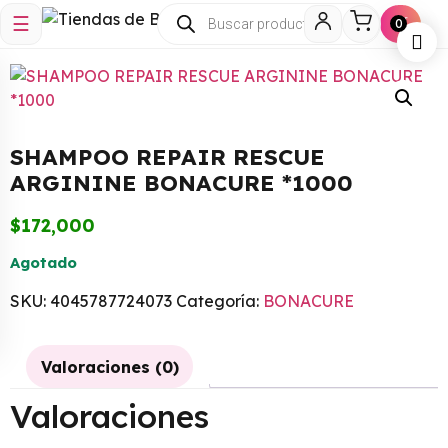
☰
🛒
0
SHAMPOO REPAIR RESCUE
ARGININE BONACURE *1000
$
172,000
Agotado
SKU:
4045787724073
Categoría:
BONACURE
CREMA NIVEA AZUL EN LATA
*75ML
$
15,000
Valoraciones (0)
+
ADD
Valoraciones