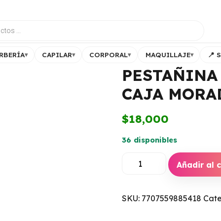
RBERÍA
CAPILAR
CORPORAL
MAQUILLAJE
📍 
▾
▾
▾
▾
PESTAÑINA 
CAJA MORA
$
18,000
36 disponibles
PESTAÑINA
ANI-
Añadir al c
K
FLASH
LASH
CAJA
SKU:
7707559885418
Cate
MORADA
cantidad