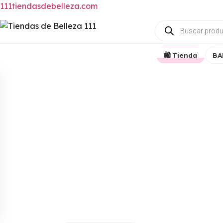
111tiendasdebelleza.com
Búsqueda
de
productos
🛍️ Tienda
BA