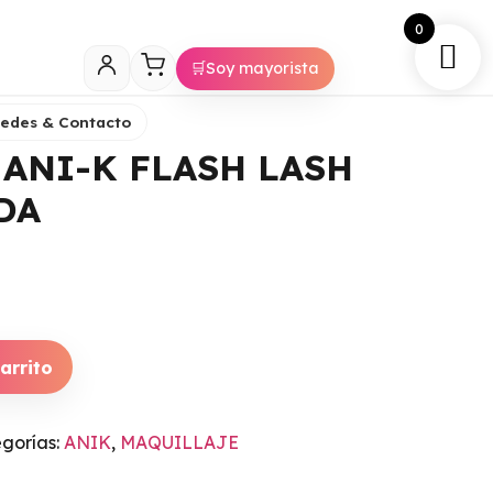
0
🛒
Soy mayorista
Sedes & Contacto
ANI-K FLASH LASH
DA
arrito
gorías:
ANIK
,
MAQUILLAJE