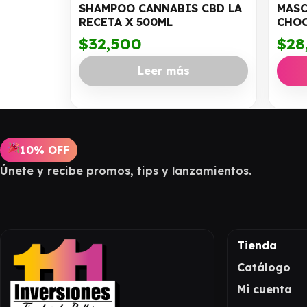
SHAMPOO CANNABIS CBD LA
MASC
RECETA X 500ML
CHOC
$
32,500
$
28
Leer más
10% OFF
Únete y recibe promos, tips y lanzamientos.
Tienda
Catálogo
Mi cuenta