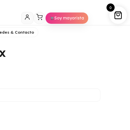
0
Soy mayorista
edes & Contacto
X