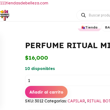
111tiendasdebelleza.com
Búsqueda
de
productos
Tienda
BA
PERFUME RITUAL M
$
16,000
10 disponibles
PERFUME
RITUAL
MINI
DUO
Añadir al carrito
TERMOPRTECTOR
X
cantidad
SKU:
3012
Categorías:
CAPILAR
,
RITUAL BO