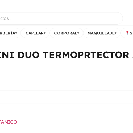
RBERÍA
CAPILAR
CORPORAL
MAQUILLAJE
S
▾
▾
▾
▾
INI DUO TERMOPRTECTOR 
TANICO