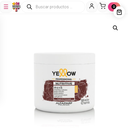
☰
0
GEL FIJADOR ROLDA ROJA
*120G
$
5,900
+
ADD