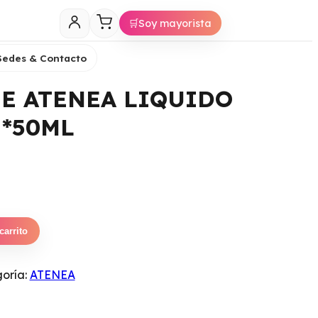
🛒
Soy mayorista
Sedes & Contacto
E ATENEA LIQUIDO
 *50ML
carrito
oría:
ATENEA