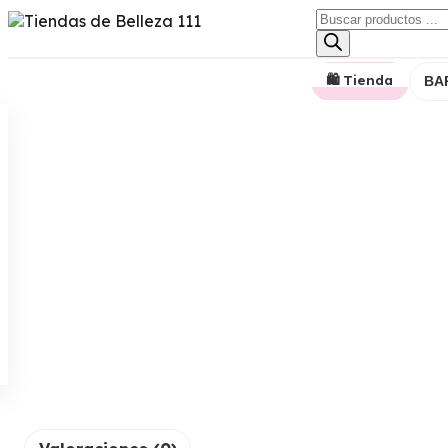
🛍️ Tienda
BA