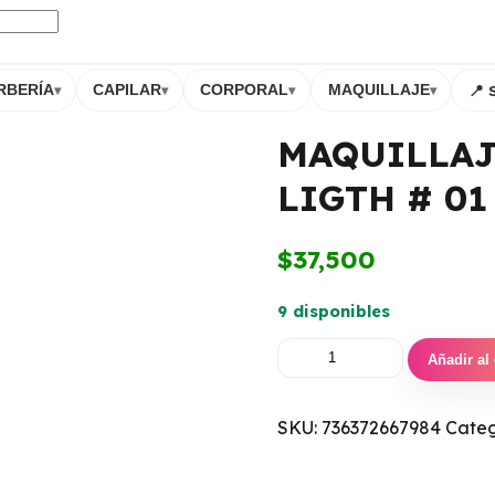
📍 
RBERÍA
CAPILAR
CORPORAL
MAQUILLAJE
▾
▾
▾
▾
MAQUILLAJ
LIGTH # 01
$
37,500
9 disponibles
Añadir al 
SKU:
736372667984
Categ