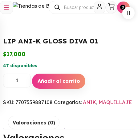
☰
🛒
0
LIP ANI-K GLOSS DIVA 01
$
17,000
47 disponibles
Añadir al carrito
SKU:
7707559887108
Categorías:
ANIK
,
MAQUILLAJE
MAS
STICK O CERA EN BARRA
MUL
MILAGROS X 40GR
AMI
$
38,700
+
ADD
Valoraciones (0)
$
40
Valoraciones