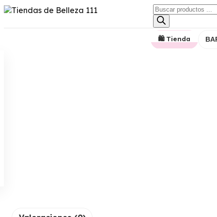
🛍️ Tienda
BA