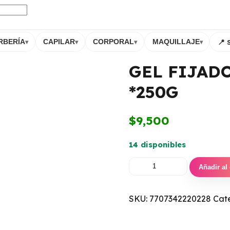
📍 
RBERÍA
CAPILAR
CORPORAL
MAQUILLAJE
▾
▾
▾
▾
GEL FIJAD
*250G
$
9,500
14 disponibles
Añadir al 
SKU:
7707342220228
Cat