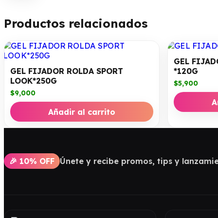
Productos relacionados
GEL FIJA
GEL FIJADOR ROLDA SPORT
*120G
LOOK*250G
$
5,900
$
9,000
A
Añadir al carrito
🎉 10% OFF
Únete y recibe promos, tips y lanzamie