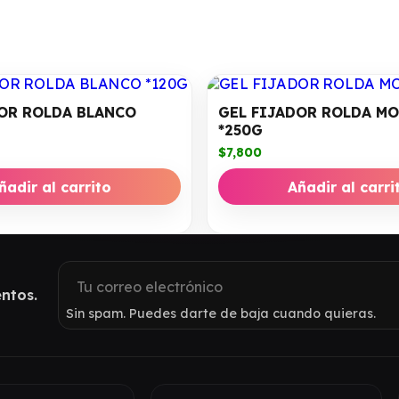
DOR ROLDA BLANCO
GEL FIJADOR ROLDA M
*250G
$
7,800
ñadir al carrito
Añadir al carri
ntos.
Sin spam. Puedes darte de baja cuando quieras.