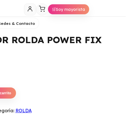
🛒
Soy mayorista
Sedes & Contacto
OR ROLDA POWER FIX
carrito
egoría:
ROLDA