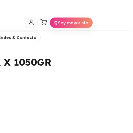
🛒
Soy mayorista
Sedes & Contacto
 X 1050GR