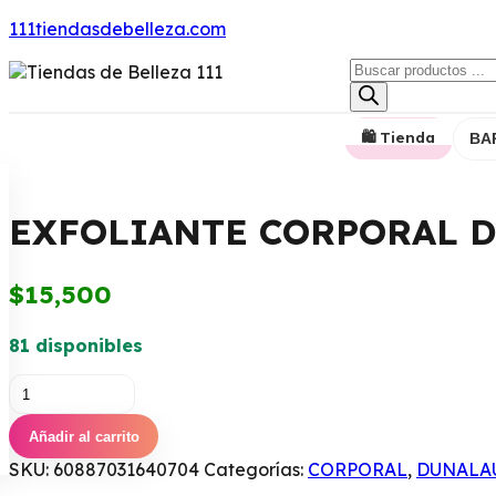
111tiendasdebelleza.com
Búsqueda
de
productos
🛍️ Tienda
BA
EXFOLIANTE CORPORAL D
$
15,500
81 disponibles
EXFOLIANTE
CORPORAL
DUNALAU
Añadir al carrito
REF
SKU:
60887031640704
Categorías:
CORPORAL
,
DUNALA
FRUTAL
PINK