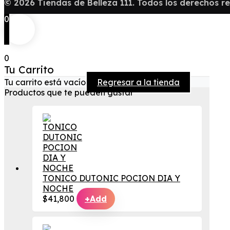
©
2026
Tiendas de Belleza 111. Todos los derechos r
0
0
Tu Carrito
Tu carrito está vacío
Regresar a la tienda
Productos que te pueden gustar
TONICO DUTONIC POCION DIA Y
NOCHE
$
41,800
+
Add