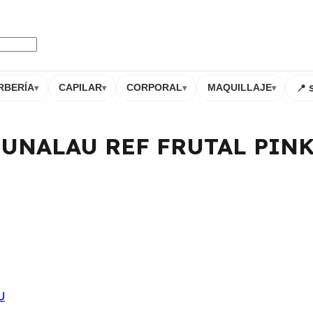
📍 
RBERÍA
CAPILAR
CORPORAL
MAQUILLAJE
▾
▾
▾
▾
UNALAU REF FRUTAL PINK
U