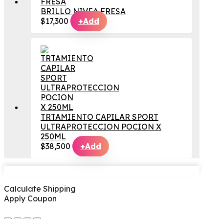
BRILLO NIVEA FRESA
$
17,300
+
Add
TRTAMIENTO CAPILAR SPORT
ULTRAPROTECCION POCION X
250ML
$
38,500
+
Add
Calculate Shipping
Apply Coupon