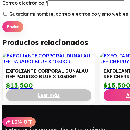
Correo electrónico
*
Guardar mi nombre, correo electrónico y sitio web e
Productos relacionados
EXFOLIANTE CORPORAL DUNALAU
EXFOLIAN
REF PARAISO BLUE X 1050GR
REF CHER
$
15,500
$
15,50
Leer más
A
🎉 10% OFF
Únete y recibe promos, tips y lanzamientos.