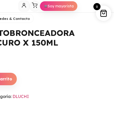
Soy mayorista
0
edes & Contacto
UTOBRONCEADORA
CURO X 150ML
arrito
ECO
TRATAMIENTO
REVITALIZANTE KAB
R CON
*230ML
goría:
DLUCHI
$
49,999
+
ADD