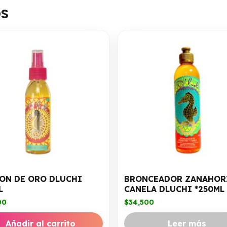
os
ON DE ORO DLUCHI
BRONCEADOR ZANAHOR
L
CANELA DLUCHI *250ML
00
$
34,500
Añadir al carrito
Leer más