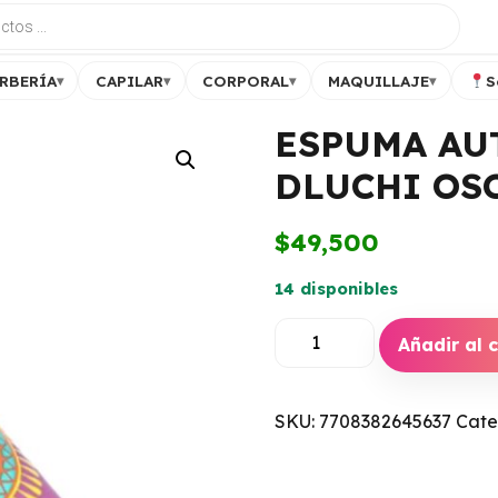
RBERÍA
CAPILAR
CORPORAL
MAQUILLAJE
S
▾
▾
▾
▾
ESPUMA A
DLUCHI OS
$
49,500
14 disponibles
Añadir al c
SHAMPOO EN S
MILAGROS
VOLUMINIZADO
SKU:
7708382645637
Cate
ARROZ X 175ML
$
38,000