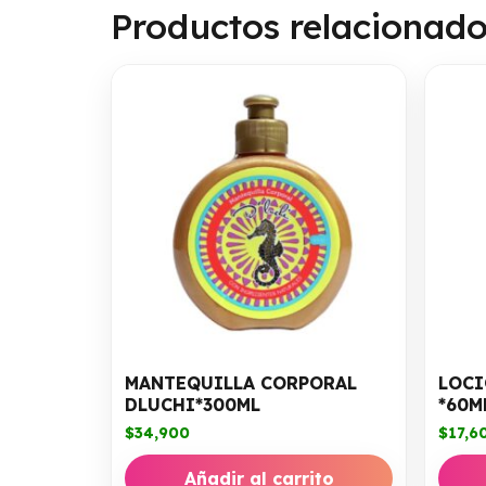
Productos relacionad
MANTEQUILLA CORPORAL
LOCI
DLUCHI*300ML
*60M
$
34,900
$
17,6
Añadir al carrito