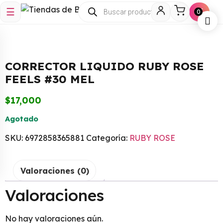
☰
🛒
0
CORRECTOR LIQUIDO RUBY ROSE
FEELS #30 MEL
$
17,000
Agotado
SKU:
6972858365881
Categoría:
RUBY ROSE
TINTURA YELLOW X 60ML
Valoraciones (0)
$
15,200
+
ADD
Valoraciones
No hay valoraciones aún.