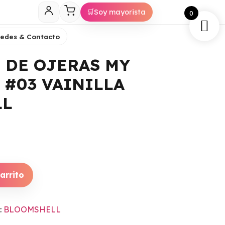
🛒
Soy mayorista
0
Sedes & Contacto
 DE OJERAS MY
 #03 VAINILLA
LL
arrito
:
BLOOMSHELL