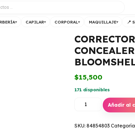
RBERÍA
CAPILAR
CORPORAL
MAQUILLAJE
📍 
▾
▾
▾
▾
CORRECTOR
CONCEALER
BLOOMSHE
$
15,500
171 disponibles
Añadir al c
SKU:
84854803
Categoría