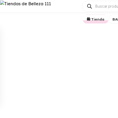
🛍️ Tienda
BA