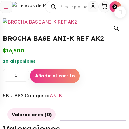
☰
🛒
0
BROCHA BASE ANI-K REF AK2
$
16,500
20 disponibles
Añadir al carrito
SKU:
AK2
Categoría:
ANIK
Valoraciones (0)
Valoraciones