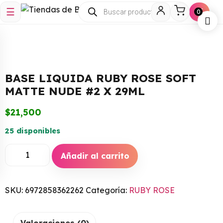
☰
🛒
0
BASE LIQUIDA RUBY ROSE SOFT
MATTE NUDE #2 X 29ML
$
21,500
25 disponibles
Añadir al carrito
SKU:
6972858362262
Categoría:
RUBY ROSE
Valoraciones (0)